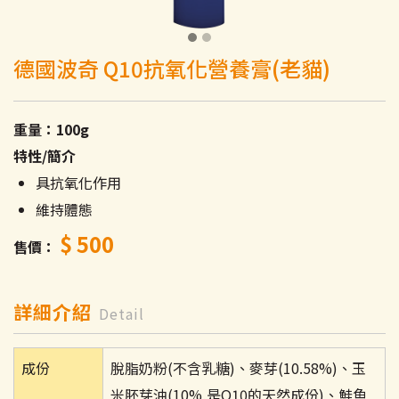
德國波奇 Q10抗氧化營養膏(老貓)
重量：100g
特性/簡介
具抗氧化作用
維持體態
$ 500
售價
詳細介紹
Detail
成份
脫脂奶粉(不含乳糖)、麥芽(10.58%)、玉
米胚芽油(10%,是Q10的天然成份)、鮭魚