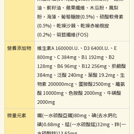
油、薊籽油、蘋果纖維、木瓜粉，鳳梨
粉，海藻、葡萄糖胺(0.5%)、硫酸軟骨素
(0.5%)、乾燥沙棘、乾燥赤榆樹皮
(0.2%)、菊苣纖維(FOS)
營養添加物
維生素A 160000I.U.、D3 6400I.U.、E
800mg、C 384mg、B1 192mg、B2
128mg、B6 96mg、B12 256mg、菸鹼酸
384mg、泛酸 240mg、葉酸 19.2mg、生
物素 200000mcg、蛋胺酸2500mg、離氨
酸 10000mg、色胺酸 2000mg、牛磺酸
2000mg
微量元素
鐵(一水硫酸亞鐵)80mg、碘(去水鈣化
碘)0.68mg、錳(一水硫酸錳)32mg、鋅(一
水硫酸鋅)13.65mg