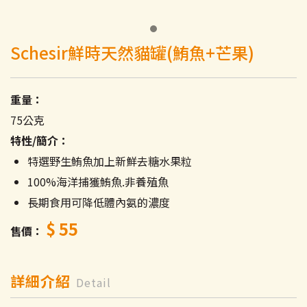
Schesir鮮時天然貓罐(鮪魚+芒果)
重量：
75公克
特性/簡介：
特選野生鮪魚加上新鮮去糖水果粒
100%海洋捕獲鮪魚.非養殖魚
長期食用可降低體內氨的濃度
$ 55
售價
詳細介紹
Detail