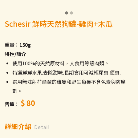
Schesir 鮮時天然狗罐-雞肉+木瓜
重量：150g
特性/簡介
使用100%的天然原材料，人食用等級肉類。
特選鮮鮮水果.去除甜味.長期食用可減輕尿臭.便臭.
選用無注射荷爾蒙的雞隻和野生魚獲不含色素與防腐
劑。
$ 80
售價
詳細介紹
Detail