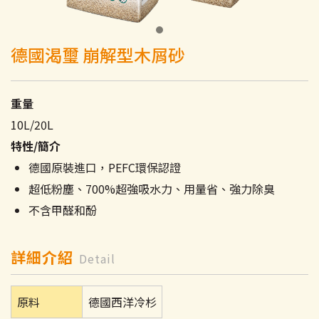
德國渴璽 崩解型木屑砂
重量
10L/20L
特性/簡介
德國原裝進口，PEFC環保認證
超低粉塵、700%超強吸水力、用量省、強力除臭
不含甲醛和酚
詳細介紹
Detail
原料
德國西洋冷杉