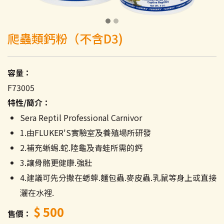
爬蟲類鈣粉（不含D3)
容量：
F73005
特性/簡介：
Sera Reptil Professional Carnivor
1.由FLUKER'S實驗室及養殖場所研發
2.補充蜥蜴.蛇.陸龜及青蛙所需的鈣
3.讓骨骼更健康.強壯
4.建議可先分撒在蟋蟀.麵包蟲.麥皮蟲.乳鼠等身上或直接
灑在水裡.
$ 500
售價