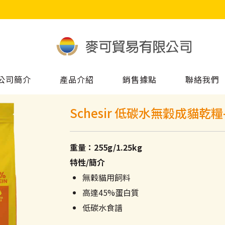
公司簡介
產品介紹
銷售據點
聯絡我們
Schesir 低碳水無穀成貓乾糧
重量：255g/1.25kg
特性/簡介
無穀貓用飼料
高達45%蛋白質
低碳水食譜