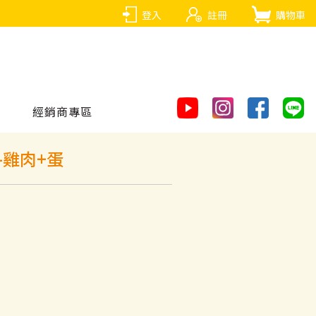
登入
註冊
購物車
經銷商專區
-雞肉+蛋