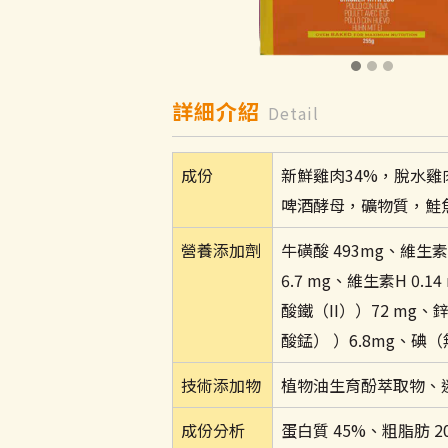
詳細介紹
Detail
成份
新鮮雞肉34%，脫水雞
啤酒酵母，礦物質，鮭魚油
營養添加劑
牛磺酸 493mg、維生素E 
6.7 mg、維生素H 0.1
酸鐵（II））72 mg、
酸錳） ）6.8mg、碘（
技術添加物
植物油生育酚萃取物、迷
成份分析
蛋白質 45%、粗脂肪 20%