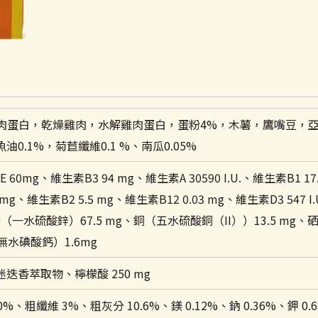
肉蛋白，乾燥雞肉，水解雞肉蛋白，蛋粉4%，木薯，鷹嘴豆，亞麻
0.1%，菊苣纖維0.1 %、南瓜0.05%
60mg、維生素B3 94 mg、維生素A 30590 I.U.、維生素B1 17
4 mg、維生素B2 5.5 mg、維生素B12 0.03 mg、維生素D3 547 
鋅（一水硫酸鋅）67.5 mg、銅（五水硫酸銅（II））13.5 mg、
無水碘酸鈣）1.6mg
迭香萃取物、檸檬酸 250 mg
、粗纖維 3%、粗灰分 10.6%、鎂 0.12%、鈉 0.36%、鉀 0.68