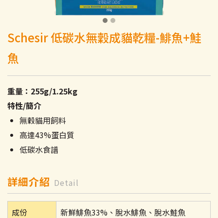
Schesir 低碳水無穀成貓乾糧-鯡魚+鮭
魚
重量：255g/1.25kg
特性/簡介
無穀貓用飼料
高達43%蛋白質
低碳水食譜
詳細介紹
Detail
成份
新鮮鯡魚33%、脫水鯡魚、脫水鮭魚