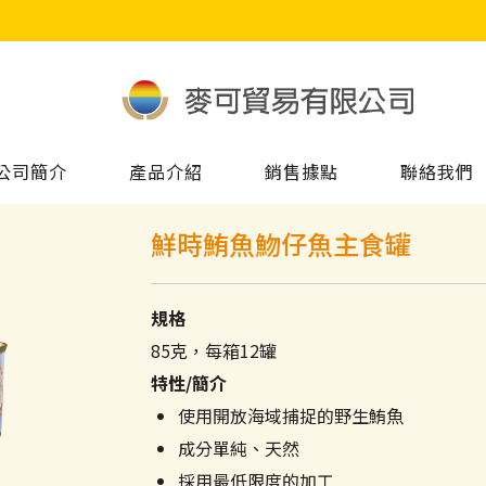
公司簡介
產品介紹
銷售據點
聯絡我們
鮮時鮪魚魩仔魚主食罐
規格
85克，每箱12罐
特性/簡介
使用開放海域捕捉的野生鮪魚
成分單純、天然
採用最低限度的加工