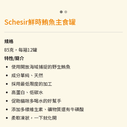
Schesir鮮時鮪魚主食罐
規格
85克，每箱12罐
特性/簡介
使用開放海域捕捉的野生鮪魚
成分單純、天然
採用最低限度的加工
高蛋白、低碳水
促助貓咪多喝水的好幫手
添加多樣維生素、礦物質還有牛磺酸
柔軟凍狀，一下就化開