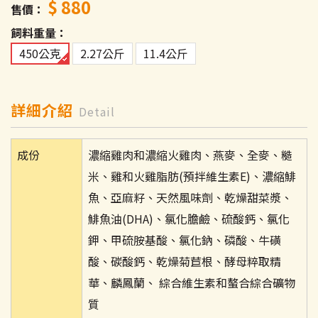
$ 880
售價
飼料重量
450公克
2.27公斤
11.4公斤
詳細介紹
Detail
成份
濃縮雞肉和濃縮火雞肉、燕麥、全麥、糙
米、雞和火雞脂肪(預拌維生素E)、濃縮鯡
魚、亞麻籽、天然風味劑、乾燥甜菜漿、
鯡魚油(DHA)、氯化膽鹼、硫酸鈣、氯化
鉀、甲硫胺基酸、氯化鈉、磷酸、牛磺
酸、碳酸鈣、乾燥菊苣根、酵母粹取精
華、麟鳳蘭、 綜合維生素和螯合綜合礦物
質