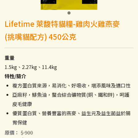
Lifetime 萊馥特貓糧-雞肉火雞燕麥
(挑嘴貓配方) 450公克
重量
1.5kg、2.27kg、11.4kg
特性/簡介
複方蛋白質來源，易消化、好吸收，增添風味及適口性
亞麻籽，鯡魚油，螯合綜合礦物質(銅、鐵和鋅)，呵護
皮毛健康
優質蛋白質、營養豐富的燕麥、益生元及益生菌益於腸
胃保健
原價
$ 900