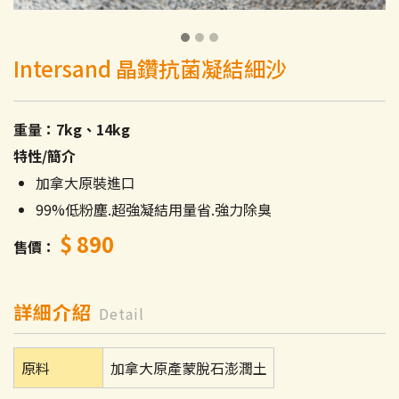
Intersand 晶鑽抗菌凝結細沙
重量：7kg、14kg
特性/簡介
加拿大原裝進口
99%低粉塵.超強凝結用量省.強力除臭
$ 890
售價
詳細介紹
Detail
原料
加拿大原產蒙脫石澎潤土