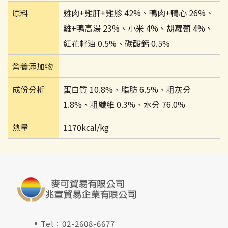
原料
雞肉+雞肝+雞胗 42%、鴨肉+鴨心 26%、
雞+鴨高湯 23%、小米 4%、胡蘿蔔 4%、
紅花籽油 0.5%、碳酸鈣 0.5%
營養添加物
成份分析
蛋白質 10.8%、脂肪 6.5%、粗灰分
1.8%、粗纖維 0.3%、水分 76.0%
熱量
1170kcal/kg
Tel：
02-2608-6677