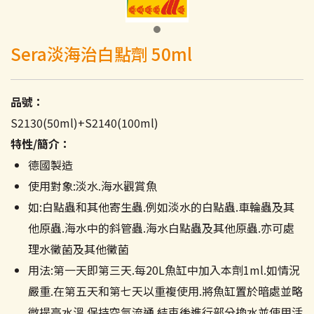
Sera淡海治白點劑 50ml
品號：
S2130(50ml)+S2140(100ml)
特性/簡介：
德國製造
使用對象:淡水.海水觀賞魚
如:白點蟲和其他寄生蟲.例如淡水的白點蟲.車輪蟲及其
他原蟲.海水中的斜管蟲.海水白點蟲及其他原蟲.亦可處
理水黴菌及其他黴菌
用法:第一天即第三天.每20L魚缸中加入本劑1ml.如情況
嚴重.在第五天和第七天以重複使用.將魚缸置於暗處並略
微提高水溫.保持空氣流通.結束後進行部分換水並使用活