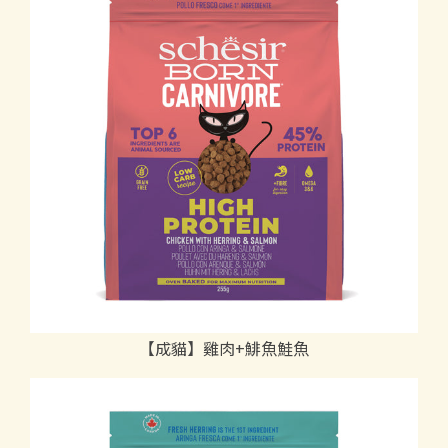
【成貓】雞肉+鯡魚鮭魚