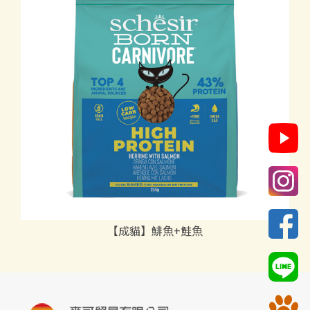
【成貓】鯡魚+鮭魚