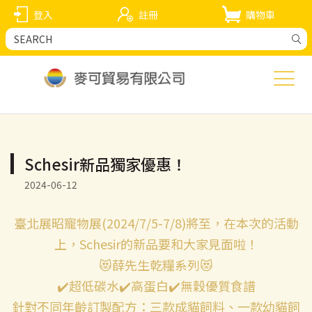
登入
註冊
購物車
Schesir新品獨家優惠！
2024-06-12
臺北展昭寵物展(2024/7/5-7/8)將至，在本次的活動
上，Schesir的新品要和大家見面啦！
😻薛先生乾糧系列😻
✔️超低碳水✔️高蛋白✔️無穀優質食譜
針對不同年齡訂製配方：三款成貓飼料、一款幼貓飼