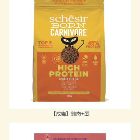
【成貓】雞肉+蛋