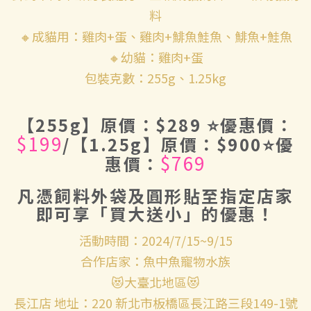
料
🔸成貓用：雞肉+蛋、雞肉+鯡魚鮭魚、鯡魚+鮭魚
🔸幼貓：雞肉+蛋
包裝克數：255g、1.25kg
【255g】原價：$289 ⭐優惠價：
$199
/【1.25g】原價：$900⭐優
$769
惠價：
凡憑飼料外袋及圓形貼至指定店家
即可享「買大送小」的優惠！
活動時間：2024/7/15~9/15
合作店家：魚中魚寵物水族
😻大臺北地區😻
長江店 地址：220 新北市板橋區長江路三段149-1號