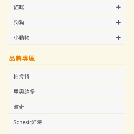
貓咪
狗狗
小動物
品牌專區
柏肯特
里奧納多
波奇
Schesir鮮時