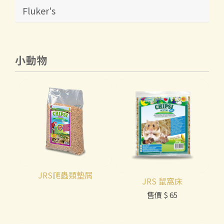
Fluker's
小動物
JRS爬蟲類墊屑
JRS 鼠窩床
售價
$ 65