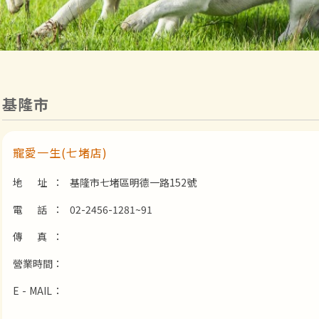
基隆市
寵愛一生(七堵店)
地 址：
基隆市七堵區明德一路152號
電 話：
02-2456-1281~91
傳 真：
營業時間：
E - MAIL：