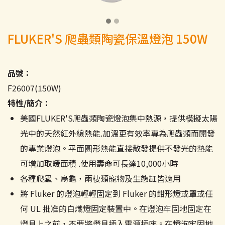
FLUKER'S 爬蟲類陶瓷保溫燈泡 150W
品號：
F26007(150W)
特性/簡介：
美國FLUKER'S爬蟲類陶瓷燈泡集中熱源，提供模擬太陽
光中的天然紅外線熱能.加溫更有效率專為爬蟲類而開發
的專業燈泡。平面圓形熱能直接散發提供不發光的熱能
可增加取暖面積 .使用壽命可長達10,000小時
各種爬蟲、烏龜，兩棲類寵物及生態缸皆適用
將 Fluker 的燈泡輕輕固定到 Fluker 的鉗形燈或罩或任
何 UL 批准的白熾燈固定裝置中。在燈泡牢固地固定在
燈具上之前，不要將燈具插入電源插座。在燈泡牢固地