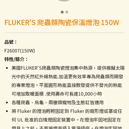
FLUKER'S 爬蟲類陶瓷保溫燈泡 150W
品號：
F26007(150W)
特性/簡介：
美國FLUKER'S爬蟲類陶瓷燈泡集中熱源，提供模擬太陽
光中的天然紅外線熱能.加溫更有效率專為爬蟲類而開發
的專業燈泡。平面圓形熱能直接散發提供不發光的熱能
可增加取暖面積 .使用壽命可長達10,000小時
各種爬蟲、烏龜，兩棲類寵物及生態缸皆適用
將 Fluker 的燈泡輕輕固定到 Fluker 的鉗形燈或罩或任
何 UL 批准的白熾燈固定裝置中。在燈泡牢固地固定在
燈具上之前，不要將燈具插入電源插座。在燈泡牢固地