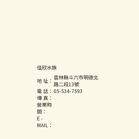
佳欣水族
雲林縣斗六市明德北
地 址：
路二段13號
電 話：
05-534-7593
傳 真：
營業時
間：
E -
MAIL：