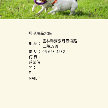
冠鴻精品水族
雲林縣麥寮鄉西濱路
地 址：
二段58號
電 話：
05-693-4532
傳 真：
營業時
間：
E -
MAIL：