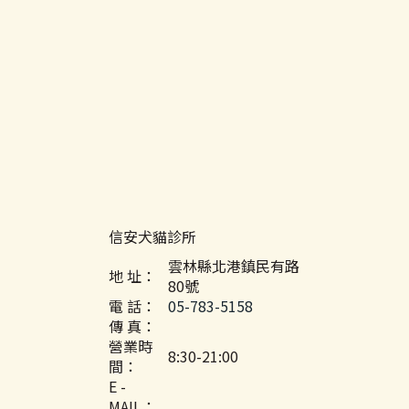
信安犬貓診所
雲林縣北港鎮民有路
地 址：
80號
電 話：
05-783-5158
傳 真：
營業時
8:30-21:00
間：
E -
MAIL：