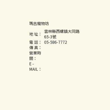
瑪吉寵物坊
雲林縣西螺鎮大同路
地 址：
65-3號
電 話：
05-586-7772
傳 真：
營業時
間：
E -
MAIL：