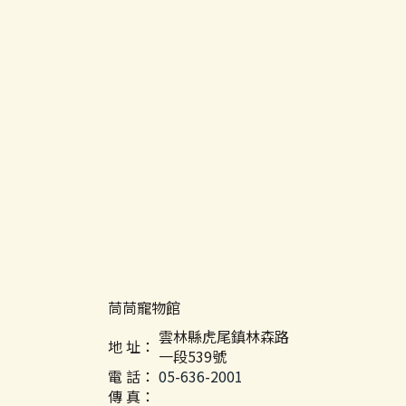
茼茼寵物館
雲林縣虎尾鎮林森路
地 址：
一段539號
電 話：
05-636-2001
傳 真：