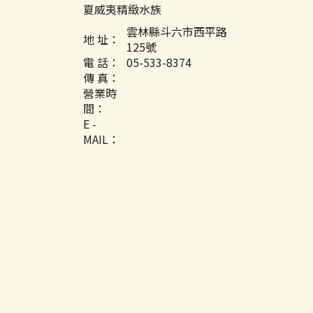
夏威夷精緻水族
雲林縣斗六市西平路
地 址：
125號
電 話：
05-533-8374
傳 真：
營業時
間：
E -
MAIL：