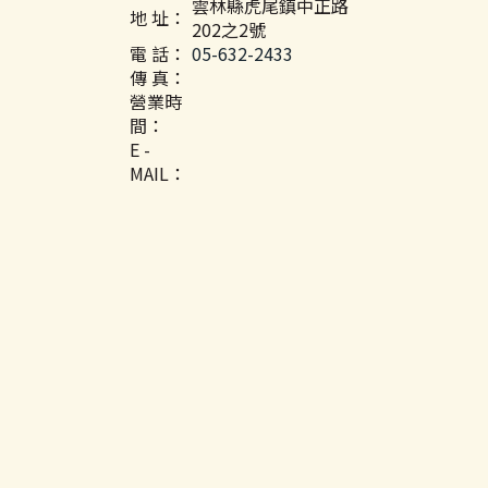
雲林縣虎尾鎮中正路
地 址：
202之2號
電 話：
05-632-2433
傳 真：
營業時
間：
E -
MAIL：