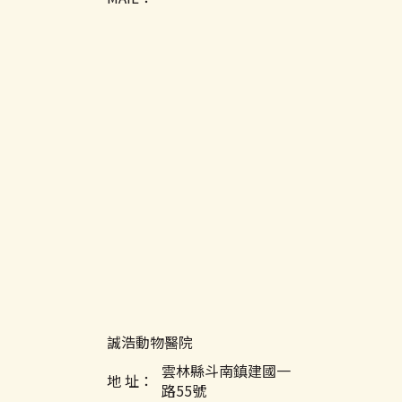
誠浩動物醫院
雲林縣斗南鎮建國一
地 址：
路55號