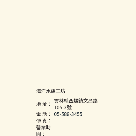
海洋水族工坊
雲林縣西螺鎮文昌路
地 址：
105-3號
電 話：
05-588-3455
傳 真：
營業時
間：