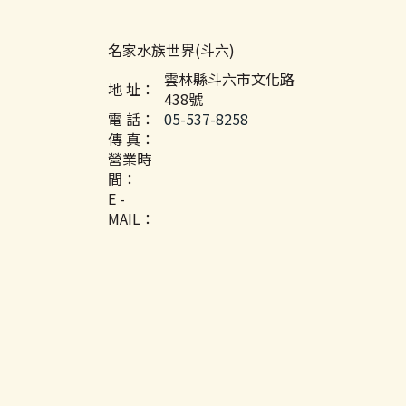
名家水族世界(斗六)
雲林縣斗六市文化路
地 址：
438號
電 話：
05-537-8258
傳 真：
營業時
間：
E -
MAIL：