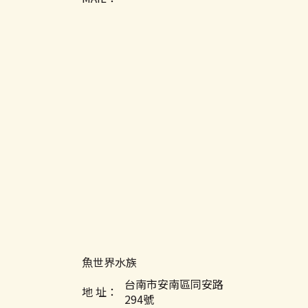
魚世界水族
台南市安南區同安路
地 址：
294號