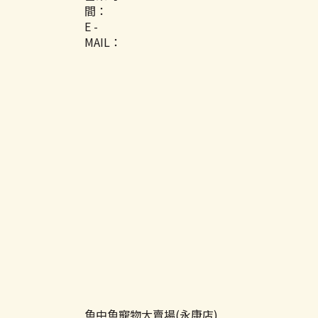
間：
E -
MAIL：
魚中魚寵物大賣場(永康店)