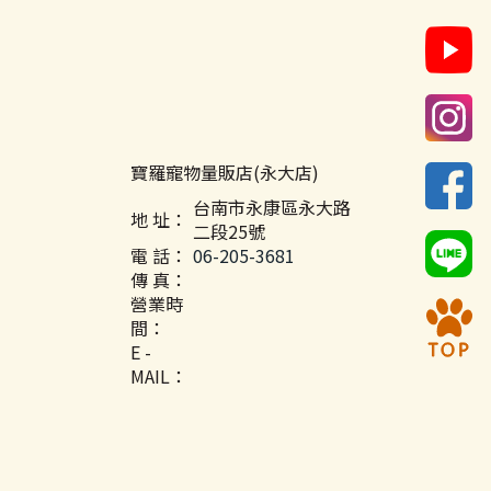
寶羅寵物量販店(永大店)
台南市永康區永大路
地 址：
二段25號
電 話：
06-205-3681
傳 真：
營業時
間：
E -
MAIL：