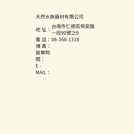
天然水族器材有限公司
台南市仁德區保安路
地 址：
一段90號之9
電 話：
06-366-1318
傳 真：
營業時
間：
E -
MAIL：