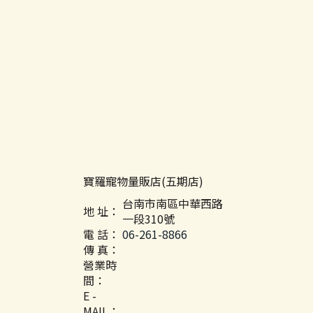
寶羅寵物量販店(五期店)
台南市南區中華西路
地 址：
一段310號
電 話：
06-261-8866
傳 真：
營業時
間：
E -
MAIL：