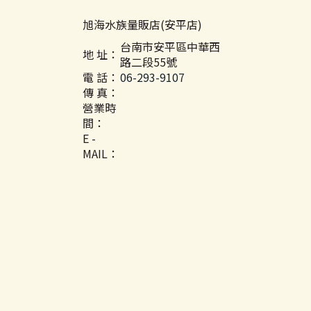
旭海水族量販店(安平店)
台南市安平區中華西
地 址：
路二段55號
電 話：
06-293-9107
傳 真：
營業時
間：
E -
MAIL：