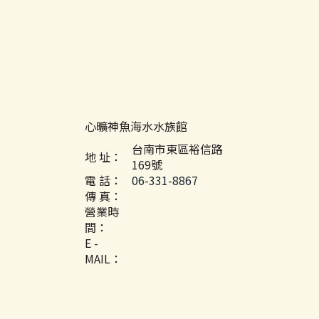
心曠神魚海水水族館
台南市東區裕信路
地 址：
169號
電 話：
06-331-8867
傳 真：
營業時
間：
E -
MAIL：