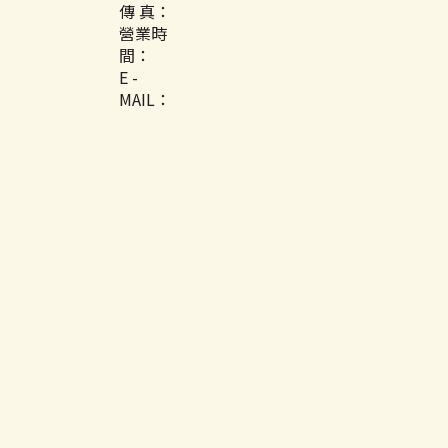
傳 真：
營業時
間：
E -
MAIL：