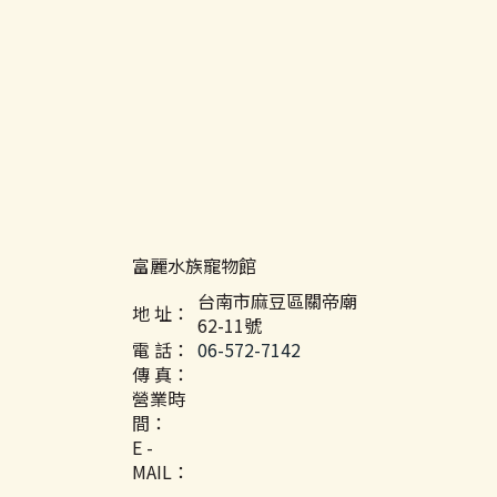
富麗水族寵物館
台南市麻豆區關帝廟
地 址：
62-11號
電 話：
06-572-7142
傳 真：
營業時
間：
E -
MAIL：