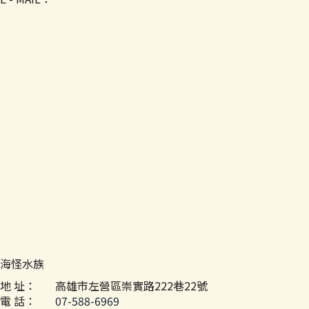
海怪水族
地 址：
高雄市左營區崇實路222巷22號
電 話：
07-588-6969