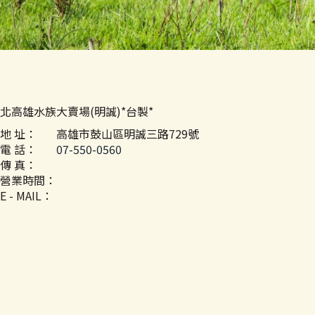
北高雄水族大賣場(明誠)*台製*
地 址：
高雄市鼓山區明誠三路729號
電 話：
07-550-0560
傳 真：
營業時間：
E - MAIL：