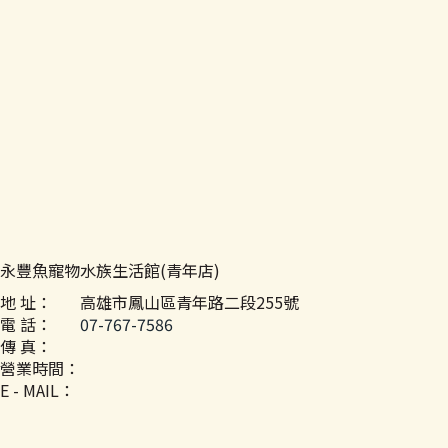
永豐魚寵物水族生活館(青年店)
地 址：
高雄市鳳山區青年路二段255號
電 話：
07-767-7586
傳 真：
營業時間：
E - MAIL：