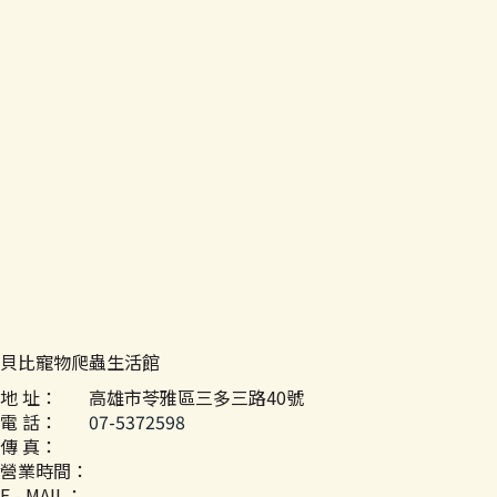
貝比寵物爬蟲生活館
地 址：
高雄市苓雅區三多三路40號
電 話：
07-5372598
傳 真：
營業時間：
E - MAIL：