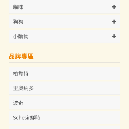
貓咪
狗狗
小動物
品牌專區
柏肯特
里奧納多
波奇
Schesir鮮時