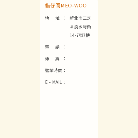
貓仔間MEO-WOO
地 址：
新北市三芝
區淺水灣街
14-7號7樓
電 話：
傳 真：
營業時間：
E - MAIL：