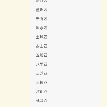
新莊區
蘆洲區
新店區
淡水區
土城區
泰山區
五股區
八里區
三芝區
三峽區
汐止區
林口區