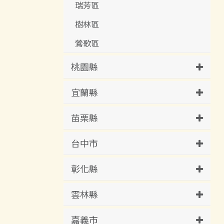
瑞芳區
樹林區
鶯歌區
桃園縣
宜蘭縣
苗栗縣
台中市
彰化縣
雲林縣
嘉義市