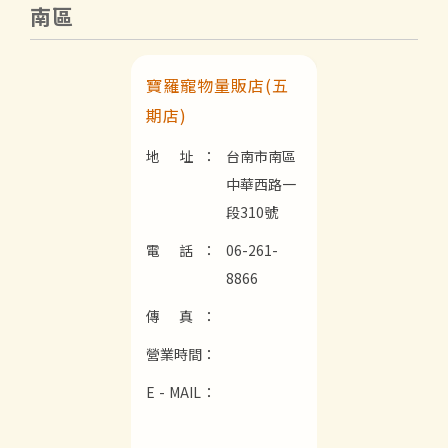
南區
寶羅寵物量販店(五
期店)
地 址：
台南市南區
中華西路一
段310號
電 話：
06-261-
8866
傳 真：
營業時間：
E - MAIL：