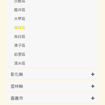
沙鹿區
龍井區
大甲區
霧峰區
烏日區
潭子區
后里區
清水區
彰化縣
雲林縣
嘉義市