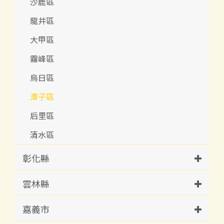
沙鹿區
龍井區
大甲區
霧峰區
烏日區
潭子區
后里區
清水區
彰化縣
雲林縣
嘉義市