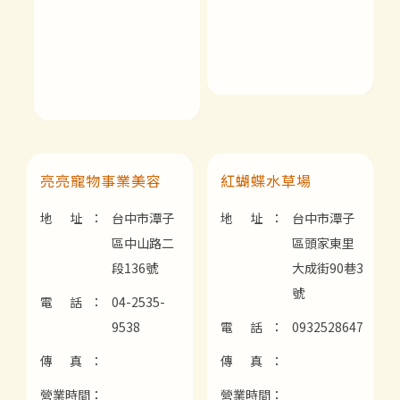
亮亮寵物事業美容
紅蝴蝶水草場
地 址：
台中市潭子
地 址：
台中市潭子
區中山路二
區頭家東里
段136號
大成街90巷3
號
電 話：
04-2535-
9538
電 話：
0932528647
傳 真：
傳 真：
營業時間：
營業時間：