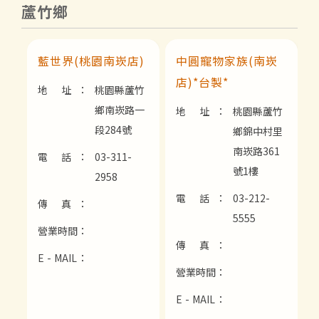
蘆竹鄉
藍世界(桃園南崁店)
中圓寵物家族(南崁
店)*台製*
地 址：
桃園縣蘆竹
鄉南崁路一
地 址：
桃園縣蘆竹
段284號
鄉錦中村里
南崁路361
電 話：
03-311-
號1樓
2958
電 話：
03-212-
傳 真：
5555
營業時間：
傳 真：
E - MAIL：
營業時間：
E - MAIL：