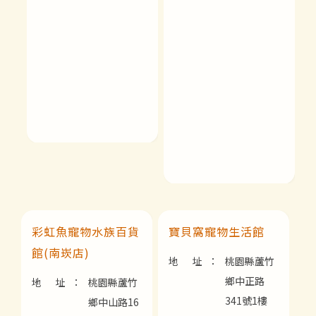
彩虹魚寵物水族百貨
寶貝窩寵物生活館
館(南崁店)
地 址：
桃園縣蘆竹
鄉中正路
地 址：
桃園縣蘆竹
341號1樓
鄉中山路16