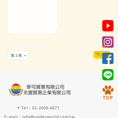
下一頁
Tel：
02-2608-6677
E-mail：
info@underworld.com.tw