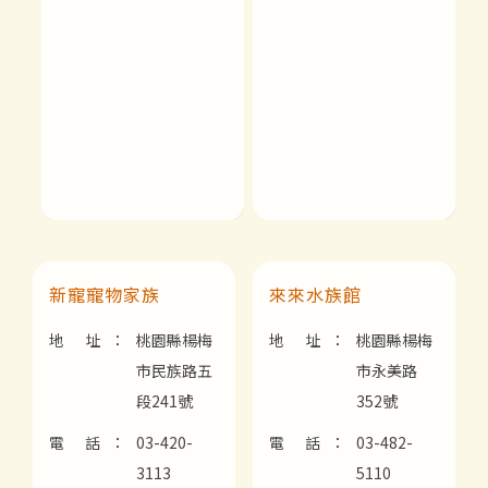
新寵寵物家族
來來水族館
地 址：
桃園縣楊梅
地 址：
桃園縣楊梅
市民族路五
市永美路
段241號
352號
電 話：
03-420-
電 話：
03-482-
3113
5110