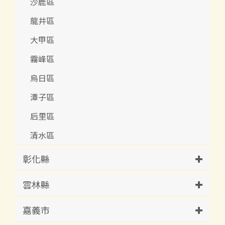
沙鹿區
龍井區
大甲區
霧峰區
烏日區
潭子區
后里區
清水區
彰化縣
雲林縣
嘉義市