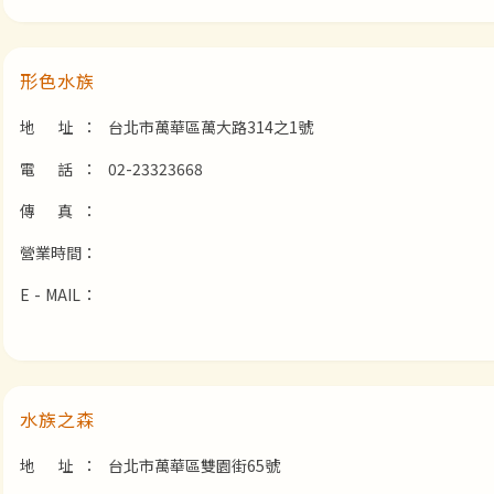
形色水族
地 址：
台北市萬華區萬大路314之1號
電 話：
02-23323668
傳 真：
營業時間：
E - MAIL：
水族之森
地 址：
台北市萬華區雙園街65號