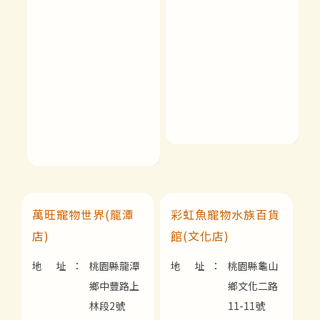
萬旺寵物世界(龍潭
彩虹魚寵物水族百貨
店)
館(文化店)
地 址：
桃園縣龍潭
地 址：
桃園縣龜山
鄉中豐路上
鄉文化二路
林段2號
11-11號